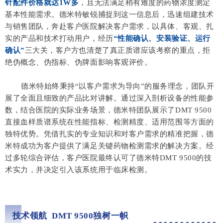
针配件价格就达1W多
，且无法满足稍有难度的药物浓度测定
基本性能需求。德米特敏锐捕捉到这一信息后，迅速组建技术
与销售团队，奔赴客户医院解决客户需求，以具体、客观、扎
实的产品和技术打动用户，经历
“
性能确认
、安装验证、运行
确认”
三大关，客户方也清楚了真正质谱应该考察的重点，拒
绝伪概念、伪指标、伪牌面影响客观评价。
德米特始终秉持“以客户需求为导向”的服务理念，团队开
展了全面且细致的产品比对讲解。通过深入剖析设备的性能参
数，结合医院的实际业务场景，德米特团队展示了DMT 9500
直接血样质谱系统在性能指标、检测精度、适用范围等方面的
独特优势。凭借扎实的专业知识和对客户需求的精准把握，德
米特成功为客户提供了满足关键药物检测需求的解决方案。经
过多轮综合评估，客户医院最终认可了德米特DMT 9500的技
术实力，并决定引入该系统用于临床检测。
技术领航 DMT 9500独树一帜