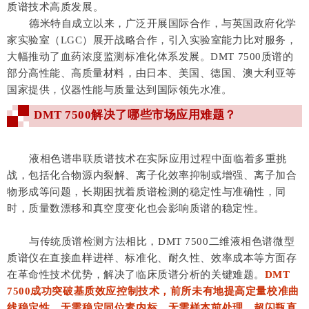
质谱技术高质发展
。
德米特自成立以来，广泛开展国际合作，与
英国政府化学
家实验室（LGC）展开战略合作，引入实验室能力比对服务，
大幅推动了血药浓度监测标准化体系发展。DMT 7500质谱的
部分
高性能、高质量材料，由日本、美国、德国、澳大利亚等
国家提供，仪器性能与质量
达到国际领先水准
。
DMT 7500解决了哪些市场应用难题？
液相色谱串联质谱技术在实际应用过程中面临着多重挑
战，包括化合物源内裂解、离子化效率抑制或增强、离子加合
物形成等问题，长期困扰着质谱检测的稳定性与准确性，同
时，质量数漂移和真空度变化也会影响质谱的稳定性。
与传统质谱检测方法相比，
DMT 7500二维液相色谱微型
质谱仪在直接血样进样、标准化、耐久性、效率成本等方面存
在革命性技术优势，解决了临床质谱分析的关键难题。
D
MT
7500
成功突破基质效应控制技术，前所未有地提高定量校准曲
线稳定性，
无需稳定同位素内标，无需样本前处理，超闪瓶直