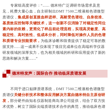
专家组高度评价：“......
德米特广泛调研市场需求及意
见，耗费大量心血，自主研制出DMT 7500二维液相色谱微型
质谱仪，
集成原创直接血样进样、高耐受色谱柱、自身校准、
基质效应控制等关键技术，这一创新不仅消除了对稳定性同位
素内标的依赖，更简化了样品前处理流程，实现高灵敏度、高
稳定性、高时效性、低成本分析，同时降低对操作人员的色谱
和质谱专业技能要求，
为临床诊断和筛查提供了稳定可靠的数
据支持......
这一成果不仅体现了项目完成单位在高端科学仪器
研发领域的深厚实力，也为相关领域的科研和应用提供了新的
思路和解决方案......”
德米特发声：国际合作 推动临床质谱发展
不同于进口贴牌质谱系统，
DMT 7500二维液相色谱微型
质谱仪
关键分析技术和整体应用解决方案由德米特自主原创研
发，
部分硬件由知名仪器制造商岛津公司提供，
结合
了双方技
术优势，树立了国际尖端质谱技术合作的典范，
推动临床色谱